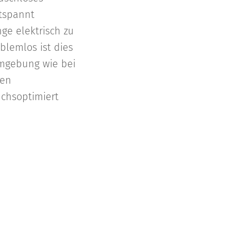
tspannt
nge elektrisch zu
blemlos ist dies
Umgebung wie bei
ren
uchsoptimiert