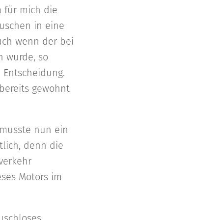
m für mich die
uschen in eine
uch wenn der bei
n wurde, so
e Entscheidung.
bereits gewohnt
 musste nun ein
lich, denn die
tverkehr
eses Motors im
uschloses